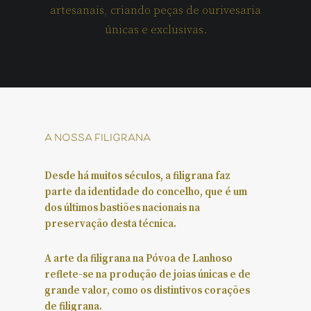
artesanais,
criando
peças
de
ourivesaria
únicas
e
exclusivas.
a nossa filigrana
Desde há muitos séculos, a filigrana faz
parte da identidade do
concelho
, que é
um
dos últimos bastiões nacionais na
preservação d
esta
técnica.
A arte da filigrana
na
Póvoa de Lanhoso
reflete-se na produção
de
j
oias
únicas e de
grande valor,
como os distintivos corações
de filigrana
.