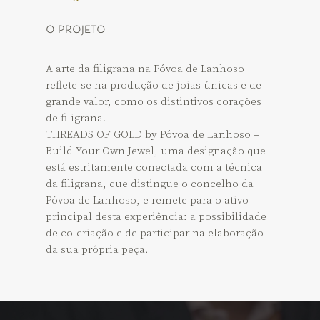
o projeto
A arte da filigrana
na
Póvoa de Lanhoso
reflete-se na produção
de
j
oias
únicas e de
grande valor,
como os distintivos corações
de filigrana
.
THREADS OF GOLD by
Póvoa
de
Lanhoso
–
Build Your Own Jewel, u
ma
designação
que
está estritamente conectada com a técnica
da filigrana, que distingue o concelho da
Póvoa de Lanhoso
,
e
remete para o ativo
principal d
esta
experiência: a possibilidade
de
co-criação
e de
participar na elaboração
da sua própria peça.